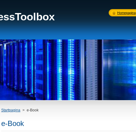
nessToolbox
Homepagina
Startpagina
>
e-Book
e-Book