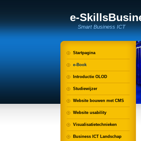
e-SkillsBusi
Smart Business ICT
Startpagina
e-Book
Introductie OLOD
Studiewijzer
Website bouwen met CMS
Website usability
Visualisatietechnieken
Business ICT Landschap