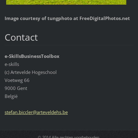
Image courtesy of
tungphoto
at FreeDigitalPhotos.net
Contact
e-SkillsBusinessToolbox
e-skills
(c) Artevelde Hogeschool
Voetweg 66
9000 Gent
België
stefan.b
iccler@a
rtevelde
hs.be
© 2014 Alle rechten voorbehouden.