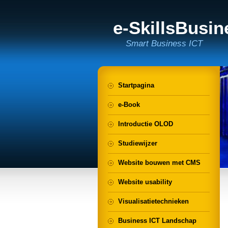
e-SkillsBusi
Smart Business ICT
Startpagina
e-Book
Introductie OLOD
Studiewijzer
Website bouwen met CMS
Website usability
Visualisatietechnieken
Business ICT Landschap