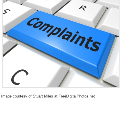
Image courtesy of Stuart Miles at FreeDigitalPhotos.net