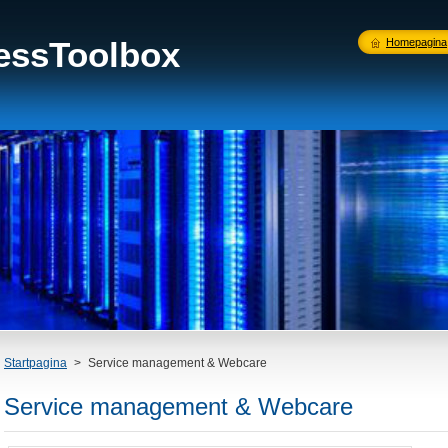
nessToolbox
Homepagina
Startpagina
>
Service management & Webcare
Service management & Webcare