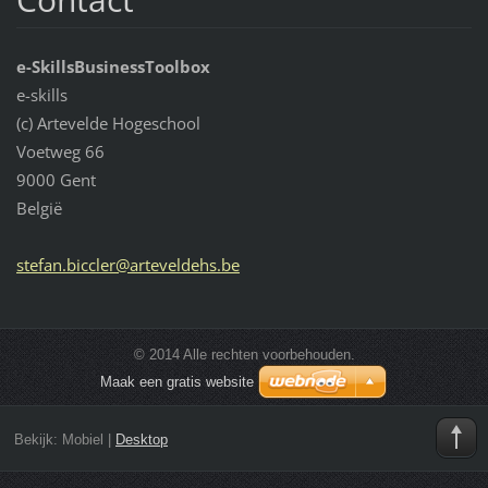
e-SkillsBusinessToolbox
e-skills
(c) Artevelde Hogeschool
Voetweg 66
9000 Gent
België
stefan.b
iccler@a
rtevelde
hs.be
© 2014 Alle rechten voorbehouden.
Maak een gratis website
Bekijk:
Mobiel
|
Desktop