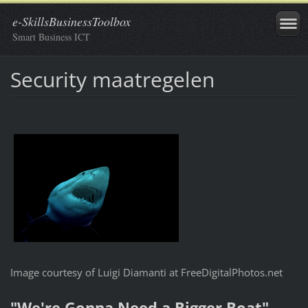
e-SkillsBusinessToolbox
Smart Business ICT
Security maatregelen
Image courtesy of Luigi Diamanti at FreeDigitalPhotos.net
"We're Gonna Need a Bigger Boat"