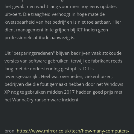
het geval: men wacht lang voor men nog eens updates
uitvoert. Die traagheid verhoogt in hoge mate de
kwetsbaarheid van het bedrijf en is niet toelaatbaar. Hier
dient management in te grijpen bij ICT indien geen
professionele attitude aanwezig is.
Uit "besparingsredenen" blijven bedrijven vaak stokoude
versies van software gebruiken, terwijl de fabrikant reeds
lang met de ondersteuning gestopt is. Dit is
levensgevaarlijk!. Heel wat overheden, ziekenhuizen,
bedrijven die die fout gemaakt hebben door net Windows
XP nog te gebruiken midden 2017 hadden goed prijs met
het WannaCry ransomware incident:
bron:
https://www.mirror.co.uk/tech/how-many-computers-