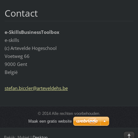
Contact
e-SkillsBusinessToolbox
e-skills
(c) Artevelde Hogeschool
Voetweg 66
9000 Gent
België
stefan.b
iccler@a
rtevelde
hs.be
© 2014 Alle rechten voorbehouden.
Maak een gratis website
Bekijk:
Mobiel
|
Desktop