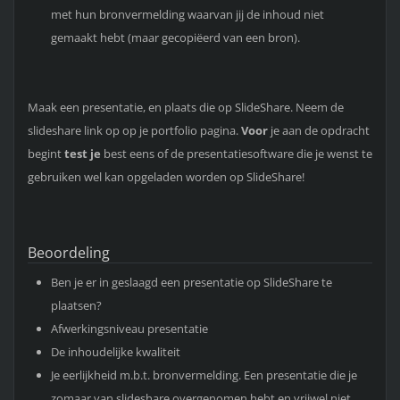
met hun bronvermelding waarvan jij de inhoud niet
gemaakt hebt (maar gecopiëerd van een bron).
Maak een presentatie, en plaats die op SlideShare. Neem de
slideshare link op op je portfolio pagina.
Voor
je aan de opdracht
begint
test je
best eens of de presentatiesoftware die je wenst te
gebruiken wel kan opgeladen worden op SlideShare!
Beoordeling
Ben je er in geslaagd een presentatie op SlideShare te
plaatsen?
Afwerkingsniveau presentatie
De inhoudelijke kwaliteit
Je eerlijkheid m.b.t. bronvermelding. Een presentatie die je
zomaar van slideshare overgenomen hebt en vrijwel niet