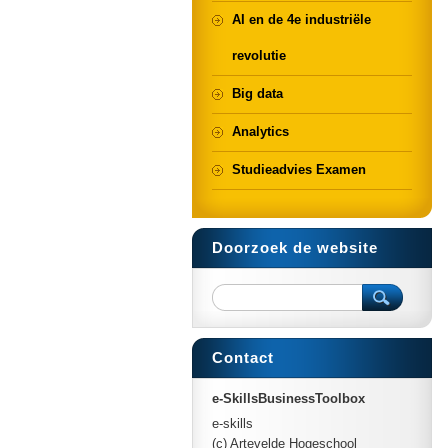
AI en de 4e industriële
revolutie
Big data
Analytics
Studieadvies Examen
Doorzoek de website
Contact
e-SkillsBusinessToolbox
e-skills
(c) Artevelde Hogeschool