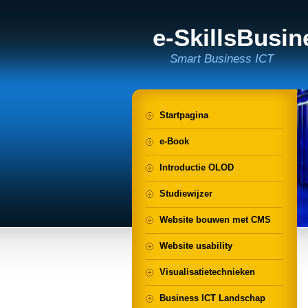
e-SkillsBusi
Smart Business ICT
Startpagina
e-Book
Introductie OLOD
Studiewijzer
Website bouwen met CMS
Website usability
Visualisatietechnieken
Business ICT Landschap