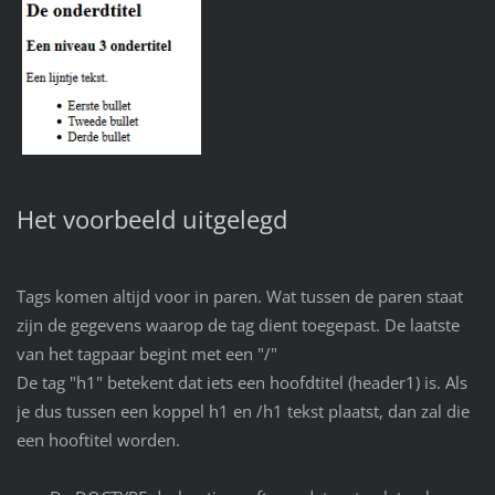
Het voorbeeld uitgelegd
Tags komen altijd voor in paren. Wat tussen de paren staat
zijn de gegevens waarop de tag dient toegepast. De laatste
van het tagpaar begint met een "/"
De tag "h1" betekent dat iets een hoofdtitel (header1) is. Als
je dus tussen een koppel h1 en /h1 tekst plaatst, dan zal die
een hooftitel worden.