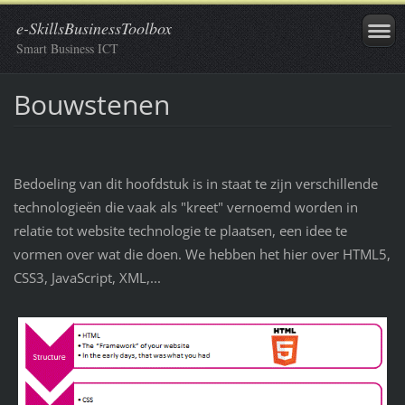
e-SkillsBusinessToolbox
Smart Business ICT
Bouwstenen
Bedoeling van dit hoofdstuk is in staat te zijn verschillende
technologieën die vaak als "kreet" vernoemd worden in
relatie tot website technologie te plaatsen, een idee te
vormen over wat die doen. We hebben het hier over HTML5,
CSS3, JavaScript, XML,...