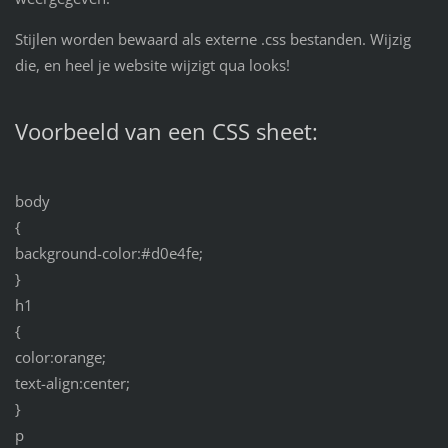
Stijlen worden bewaard als externe .css bestanden. Wijzig
die, en heel je website wijzigt qua looks!
Voorbeeld van een CSS sheet:
body
{
background-color:#d0e4fe;
}
h1
{
color:orange;
text-align:center;
}
p