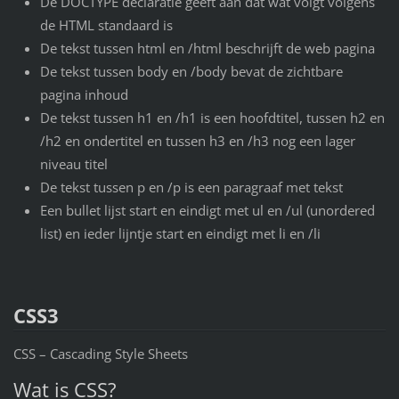
De DOCTYPE declaratie geeft aan dat wat volgt volgens
de HTML standaard is
De tekst tussen html en /html beschrijft de web pagina
De tekst tussen body en /body bevat de zichtbare
pagina inhoud
De tekst tussen h1 en /h1 is een hoofdtitel, tussen h2 en
/h2 en ondertitel en tussen h3 en /h3 nog een lager
niveau titel
De tekst tussen p en /p is een paragraaf met tekst
Een bullet lijst start en eindigt met ul en /ul (unordered
list) en ieder lijntje start en eindigt met li en /li
CSS3
CSS – Cascading Style Sheets
Wat is CSS?