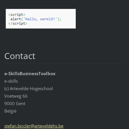
Contact
e-SkillsBusinessToolbox
e-skills
(c) Artevelde Hogeschool
Voetweg 66
9000 Gent
België
stefan.b
iccler@a
rtevelde
hs.be