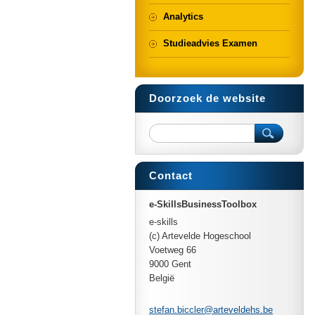
Analytics
Studieadvies Examen
Doorzoek de website
Contact
e-SkillsBusinessToolbox
e-skills
(c) Artevelde Hogeschool
Voetweg 66
9000 Gent
België
stefan.b
iccler@a
rtevelde
hs.be