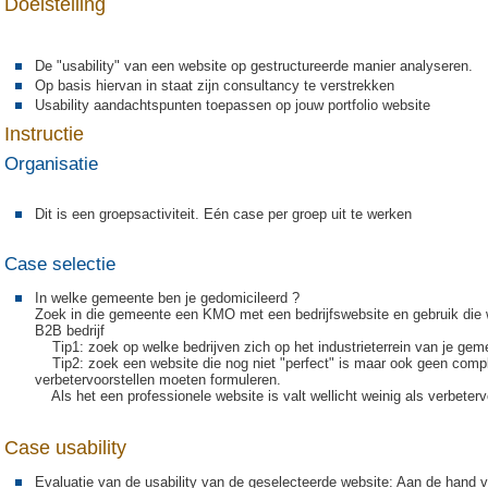
Doelstelling
De "usability" van een website op gestructureerde manier analyseren.
Op basis hiervan in staat zijn consultancy te verstrekken
Usability aandachtspunten toepassen op jouw portfolio website
Instructie
Organisatie
Dit is een groepsactiviteit. Eén case per groep uit te werken
Case selectie
In welke gemeente ben je gedomicileerd ?
Zoek in die gemeente een KMO met een bedrijfswebsite en gebruik die w
B2B bedrijf
Tip1: zoek op welke bedrijven zich op het industrieterrein van je gem
Tip2: zoek een website die nog niet "perfect" is maar ook geen compl
verbetervoorstellen moeten formuleren.
Als het een professionele website is valt wellicht weinig als verbeterv
Case usability
Evaluatie van de usability van de geselecteerde website: Aan de hand 