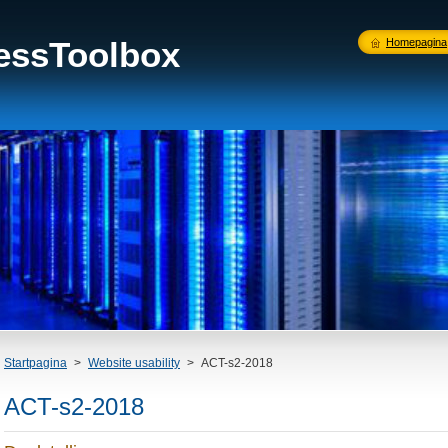
nessToolbox
Homepagina
Startpagina
>
Website usability
>
ACT-s2-2018
ACT-s2-2018