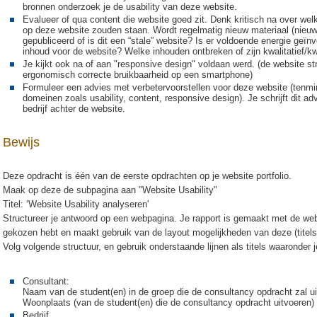
bronnen onderzoek je de usability van deze website.
Evalueer of qua content die website goed zit. Denk kritisch na over welk
op deze website zouden staan. Wordt regelmatig nieuw materiaal (nieuws
gepubliceerd of is dit een “stale” website? Is er voldoende energie geï
inhoud voor de website? Welke inhouden ontbreken of zijn kwalitatief/k
Je kijkt ook na of aan "responsive design" voldaan werd. (de website str
ergonomisch correcte bruikbaarheid op een smartphone)
Formuleer een advies met verbetervoorstellen voor deze website (tenmi
domeinen zoals usability, content, responsive design). Je schrijft dit ad
bedrijf achter de website.
Bewijs
Deze opdracht is één van de eerste opdrachten op je website portfolio.
Maak op deze de subpagina aan "Website Usability"
Titel: ‘Website Usability analyseren'
Structureer je antwoord op een webpagina. Je rapport is gemaakt met de we
gekozen hebt en maakt gebruik van de layout mogelijkheden van deze (titels,
Volg volgende structuur, en gebruik onderstaande lijnen als titels waaronder j
Consultant:
Naam van de student(en) in de groep die de consultancy opdracht zal u
Woonplaats (van de student(en) die de consultancy opdracht uitvoeren)
Bedrijf