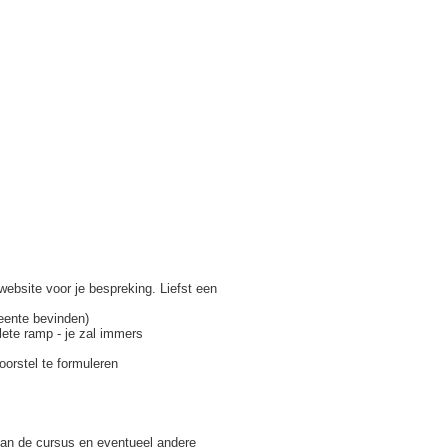
ebsite voor je bespreking. Liefst een
eente bevinden)
ete ramp - je zal immers
oorstel te formuleren
van de cursus en eventueel andere