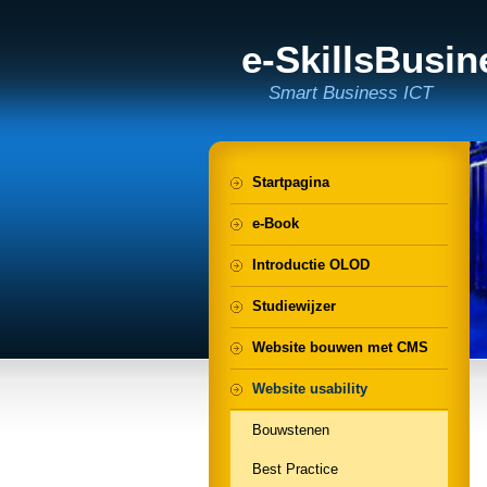
e-SkillsBusi
Smart Business ICT
Startpagina
e-Book
Introductie OLOD
Studiewijzer
Website bouwen met CMS
Website usability
Bouwstenen
Best Practice