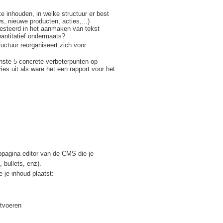
e inhouden, in welke structuur er best
, nieuwe producten, acties,...)
nvesteerd in het aanmaken van tekst
wantitatief ondermaats?
uctuur reorganiseert zich voor
nste 5 concrete verbeterpunten op
vies uit als ware het een rapport voor het
bpagina editor van de CMS die je
 bullets, enz).
e je inhoud plaatst:
itvoeren