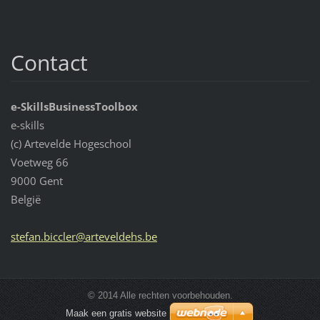
Contact
e-SkillsBusinessToolbox
e-skills
(c) Artevelde Hogeschool
Voetweg 66
9000 Gent
België
stefan.b
iccler@a
rtevelde
hs.be
© 2014 Alle rechten voorbehouden.
Maak een gratis website