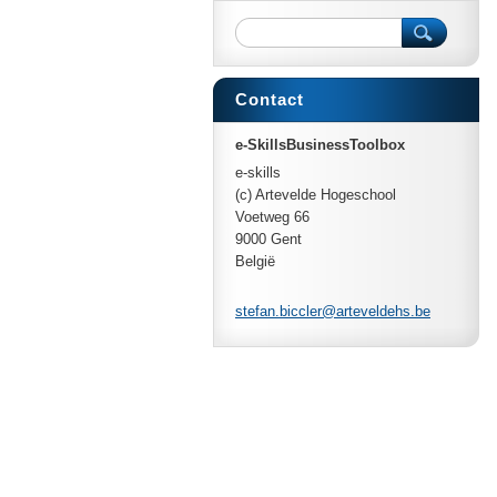
Contact
e-SkillsBusinessToolbox
e-skills
(c) Artevelde Hogeschool
Voetweg 66
9000 Gent
België
stefan.b
iccler@a
rtevelde
hs.be