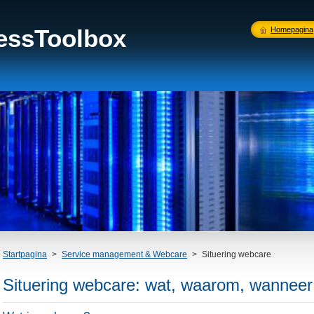
nessToolbox
Homepagina
Startpagina
>
Service management & Webcare
>
Situering webcare
Situering webcare: wat, waarom, wanneer