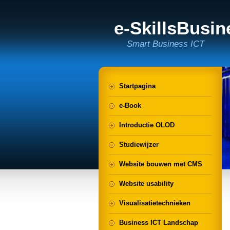
e-SkillsBusi
Smart Business ICT
Startpagina
e-Book
Introductie OLOD
Studiewijzer
Website bouwen met CMS
Website usability
Visualisatietechnieken
Business ICT Landschap