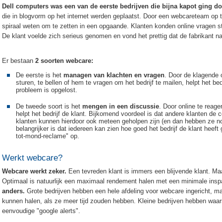
Dell computers was een van de eerste bedrijven die bijna kapot ging do
die in blogvorm op het internet werden geplaatst. Door een webcareteam op t
spiraal weten om te zetten in een opgaande. Klanten konden online vragen st
De klant voelde zich serieus genomen en vond het prettig dat de fabrikant na
Er bestaan
2 soorten webcare:
De eerste is het
managen van klachten en vragen
. Door de klagende o
sturen, te bellen of hem te vragen om het bedrijf te mailen, helpt het bed
probleem is opgelost.
De tweede soort is het
mengen in een discussie
. Door online te reag
helpt het bedrijf de klant. Bijkomend voordeel is dat andere klanten de
klanten kunnen hierdoor ook meteen geholpen zijn (en dan hebben ze no
belangrijker is dat iedereen kan zien hoe goed het bedrijf de klant heeft 
tot-mond-reclame" op.
Werkt webcare?
Webcare werkt zeker.
Een tevreden klant is immers een blijvende klant. M
Optimaal is natuurlijk een maximaal rendement halen met een minimale ins
anders.
Grote bedrijven hebben een hele afdeling voor webcare ingericht, m
kunnen halen, als ze meer tijd zouden hebben. Kleine bedrijven hebben waar
eenvoudige "google alerts".