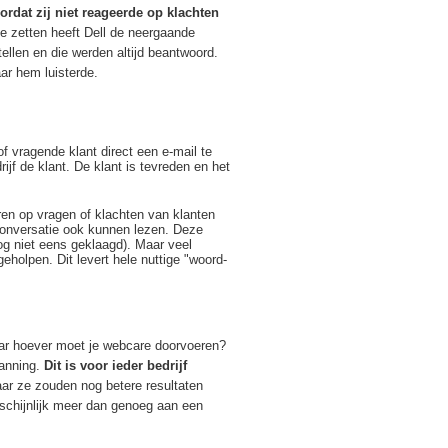
ordat zij niet reageerde op klachten
e zetten heeft Dell de neergaande
ellen en die werden altijd beantwoord.
ar hem luisterde.
f vragende klant direct een e-mail te
rijf de klant. De klant is tevreden en het
eren op vragen of klachten van klanten
 conversatie ook kunnen lezen. Deze
g niet eens geklaagd). Maar veel
geholpen. Dit levert hele nuttige "woord-
aar hoever moet je webcare doorvoeren?
panning.
Dit is voor ieder bedrijf
aar ze zouden nog betere resultaten
schijnlijk meer dan genoeg aan een