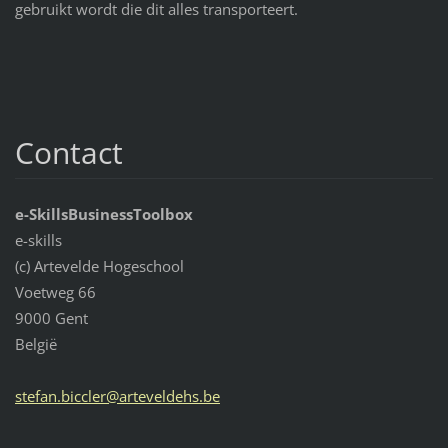
gebruikt wordt die dit alles transporteert.
Contact
e-SkillsBusinessToolbox
e-skills
(c) Artevelde Hogeschool
Voetweg 66
9000 Gent
België
stefan.b
iccler@a
rtevelde
hs.be